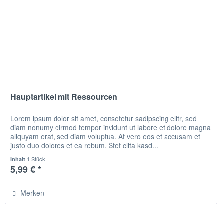
Hauptartikel mit Ressourcen
Lorem ipsum dolor sit amet, consetetur sadipscing elitr, sed
diam nonumy eirmod tempor invidunt ut labore et dolore magna
aliquyam erat, sed diam voluptua. At vero eos et accusam et
justo duo dolores et ea rebum. Stet clita kasd...
1 Stück
Inhalt
5,99 € *
Merken